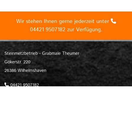
Wir stehen Ihnen gerne jederzeit unter

04421 9507182
zur Verfügung.
Steinmetzbetrieb - Grabmale Theumer
Gökerstr. 220
26386 Wilhelmshaven
04421 9507182

04421 9507183

info@theumer-grabmale.de

Startseite
Kontaktdaten


Impressum
Datenschutz

