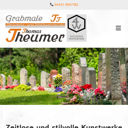
Zum Inhalt springen
04421 9507182

Zeitlose und stilvolle Kunstwerke